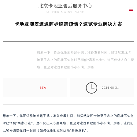
北京卡地亚售后服务中心
当前位置：
北京卡地亚售后维修保养中心
>
文章库
> 卡地亚腕表遭遇商标脱落烦恼？速

CARTIER MAINTENANCE
览专业解决方案
北京卡地亚售后服务中心竭诚为您服务！
卡地亚腕表遭遇商标脱落烦恼？速览专业解决方案
想象一下，你正优雅地举起手腕，准备查看时间，却猛然发现卡
地亚手表上的商标不知何时已悄然“离家出走”。这不仅让人心生疑
惑，更是对这份精致的小小不满。别急…

39次
2024-08-31
想象一下，你正优雅地举起手腕，准备查看时间，却猛然发现卡地亚手表上的商标不知何
时已悄然“离家出走”。这不仅让人心生疑惑，更是对这份精致的小小不满。别急，让我们
以轻松诙谐你们一起探讨如何优雅地应对这场“身份危机”。