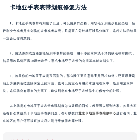
卡地亚手表表带划痕修复方法
1、卡地亚手表表带有划痕了以且，可以用新竹凸粉，用软毛牙刷蘸少量的凸粉，轻
轻刷变色或者是有划伤的表带或者表壳，只需要几分钟就可以见分晓了，这种方法的结果
一定会让你满意的。
2、用洗涤剂或洗涤剂轻轻刷手表带的接缝，用干净的水冲洗干净的绒毛棉布擦拭，
然后用吹风机距离10厘米吹干，那么卡地亚手表带的划痕基本就会消失了。
3、如果你的卡地亚手表是宝石型的，那么除了要注意珠宝是否松动外，还要用牙刷
沾上少量的色拉去除珠宝上的污渍。也可以用宝石专用药水浸泡在水中，最后用清水冲
洗，这样就会有原来的光亮了，建议到北京卡地亚手表维修中心做专业的处理。
以上就是对卡地亚手表表带出现划痕怎么处理的回答，希望可以帮到大家。如果大家
还有什么其他关于卡地亚手表的问题，都可以拨打
北京卡地亚手表维修中心
进行咨询，北
京地区的用户还可以直接去店内进行维修保养等处理。