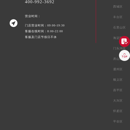
400-992-3692
西城区
营业时间：
丰台区

门店营业时间：09:00-19:30
石景山区
客服在线时间：8:00-22:00
客服及门店节假日不休
海淀区

门头沟区

房山区
通州区
顺义区
昌平区
大兴区
怀柔区
平谷区