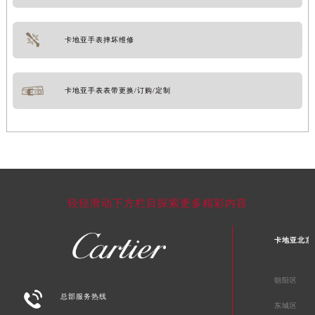
卡地亚手表摔坏维修
卡地亚手表表带更换/订购/定制
轻轻滑动下方栏目探索更多精彩内容
卡地亚北京
朝阳区

总部服务热线
东城区