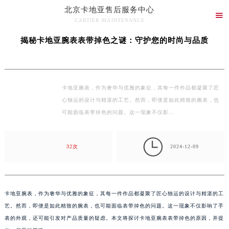
北京卡地亚售后服务中心
当前位置：
北京卡地亚售后维修保养中心
>
文章库
> 揭秘卡地亚腕表表带掉色之谜：守

CARTIER MAINTENANCE
护您的时尚与品质
北京卡地亚售后服务中心竭诚为您服务！
揭秘卡地亚腕表表带掉色之谜：守护您的时尚与品质
卡地亚腕表，作为奢华与优雅的象征，其每一件作品都凝聚了匠
心独运的设计与精湛的工艺。然而，即便是如此精致的腕表，也
可能面临表带掉色的问题。这一现象不仅影…

32次
2024-12-09
卡地亚腕表，作为奢华与优雅的象征，其每一件作品都凝聚了匠心独运的设计与精湛的工
艺。然而，即便是如此精致的腕表，也可能面临表带掉色的问题。这一现象不仅影响了手
表的外观，还可能引发对产品质量的疑虑。本文将探讨卡地亚腕表表带掉色的原因，并提