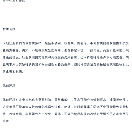
出一些应对策略。
材质选择
卡地亚腕表的表带材质多样，包括不锈钢、钛金属、陶瓷等。不同材质的耐腐蚀性和抗变
色能力各异。例如，不锈钢虽然坚固耐用，但在特定环境下（如高温、高湿）也可能出现
掉色的情况。钛金属则因其轻质和高强度而受到青睐，但同样在特定条件下可能变色。陶
瓷表带则因其独特的美观和耐磨损性而备受推崇，但同样需要避免接触酸性或碱性物质以
防止表面损伤。
佩戴环境
佩戴环境对表带掉色也有重要影响。日常佩戴中，手表可能会接触到汗水、油脂等物质，
这些物质可能加速表带的氧化或腐蚀过程。此外，长时间暴露在阳光下也可能导致某些材
质（如钛金属）表面颜色发生变化。因此，正确的使用和保养习惯对于延长手表寿命至关
重要。