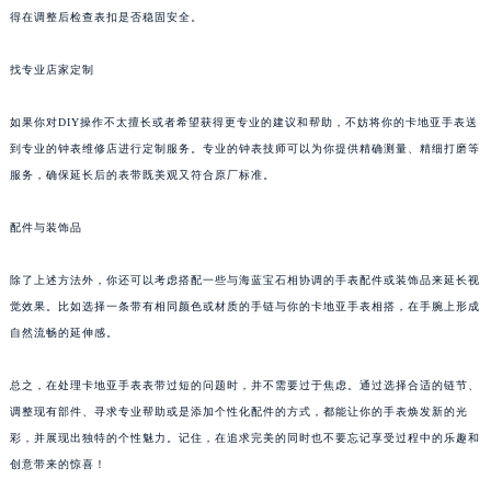
得在调整后检查表扣是否稳固安全。
找专业店家定制
如果你对DIY操作不太擅长或者希望获得更专业的建议和帮助，不妨将你的卡地亚手表送
到专业的钟表维修店进行定制服务。专业的钟表技师可以为你提供精确测量、精细打磨等
服务，确保延长后的表带既美观又符合原厂标准。
配件与装饰品
除了上述方法外，你还可以考虑搭配一些与海蓝宝石相协调的手表配件或装饰品来延长视
觉效果。比如选择一条带有相同颜色或材质的手链与你的卡地亚手表相搭，在手腕上形成
自然流畅的延伸感。
总之，在处理卡地亚手表表带过短的问题时，并不需要过于焦虑。通过选择合适的链节、
调整现有部件、寻求专业帮助或是添加个性化配件的方式，都能让你的手表焕发新的光
彩，并展现出独特的个性魅力。记住，在追求完美的同时也不要忘记享受过程中的乐趣和
创意带来的惊喜！