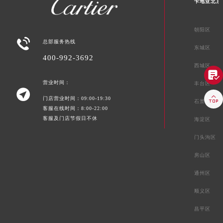
卡地亚北京
朝阳区

总部服务热线
东城区
400-992-3692
西城区

营业时间：
丰台区


门店营业时间：09:00-19:30
石景山区
客服在线时间：8:00-22:00
客服及门店节假日不休
海淀区
门头沟区
房山区
通州区
顺义区
昌平区