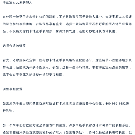
海蓝宝石元素的加入
在处理卡地亚手表表带过短的问题时，不妨将海蓝宝石元素融入其中。海蓝宝石以其深邃
的蓝色和纯净的质地，在珠宝界享有盛誉。选择一款与海蓝宝石相呼应的手表链节或装饰
品，不仅能为你的卡地亚手表增添一抹海洋的气息，还能巧妙地延长表带长度。
选择合适的链节
首先，考虑购买或定制一些与你卡地亚手表风格相匹配的链节。这些链节不仅能够增加表
带长度，还能成为你的个性展示。例如，选择一些小巧精致、带有海蓝宝石点缀的链节，
既不会过于突兀又能让整体造型更加和谐。
调整表扣位置
如果您的手表出现问题建议您尽快拨打卡地亚售后维修服务中心热线：400-992-3692进
行咨询。
另一个简单但有效的方法是调整表扣的位置。许多高级手表都设计有可调节的表扣系统。
通过调整扣环的位置或使用额外的扩展片（如果有的话），你可以轻松延长表带长度。记