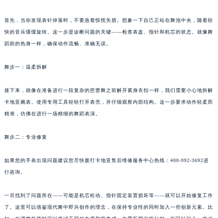
首先，当你发现表针掉落时，不要急着惊慌失措。想象一下自己正站在舞池中央，随着轻
快的音乐缓缓旋转。这一步是诊断问题的关键——检查表盘、指针和机芯的状态。就像舞
蹈前的热身一样，确保动作流畅、准确无误。
舞步一：温柔拆解
接下来，就像在准备进行一段复杂的芭蕾舞之前解开紧身衣扣一样，我们需要小心地拆解
卡地亚腕表。使用专用工具轻轻打开表壳，并仔细观察内部结构。这一步要求动作轻柔而
精准，仿佛在进行一场精细的舞蹈表演。
舞步二：专业修复
如果您的手表出现问题建议您尽快拨打卡地亚售后维修服务中心热线：400-992-3692进
行咨询。
一旦找到了问题所在——可能是机芯松动、指针固定装置损坏等——就可以开始修复工作
了。这里可以借鉴现代舞中即兴创作的理念，在保持专业性的同时加入一些创新元素。比