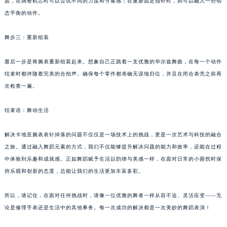
如，在调整机芯时可以尝试不同的力度和节奏感；在重新固定指针时，则可以融入一些动
态平衡的动作。
舞步三：重新组装
最后一步是将腕表重新组装起来。想象自己正跳着一支优雅的华尔兹舞曲，在每一个动作
结束时都伴随着完美的合拍声。确保每个零件都准确无误地归位，并且在闭合表壳之前再
次检查一遍。
结束语：舞动生活
解决卡地亚腕表表针掉落的问题不仅仅是一场技术上的挑战，更是一次艺术与科技的融合
之旅。通过融入舞蹈元素的方式，我们不仅能够提升解决问题的能力和效率，还能在过程
中体验到乐趣和成就感。正如舞蹈赋予生活以韵律与美感一样，在面对日常的小困扰时保
持乐观和创新的态度，总能让我们的生活更加丰富多彩。
所以，请记住，在面对任何挑战时，请像一位优雅的舞者一样从容不迫、灵活应变——无
论是修理手表还是生活中的其他事务。每一次成功的解决都是一次美妙的舞蹈表演！