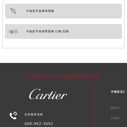
卡地亚手表摔坏维修
卡地亚手表表带更换/订购/定制
轻轻滑动下方栏目探索更多精彩内容
卡地亚北京
朝阳区

总部服务热线
东城区
400-992-3692