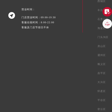
西城区
营业时间：
丰台区


门店营业时间：09:00-19:30
石景山区

客服在线时间：8:00-22:00
客服及门店节假日不休
海淀区
门头沟区
房山区
通州区
顺义区
昌平区
大兴区
怀柔区
平谷区
密云区